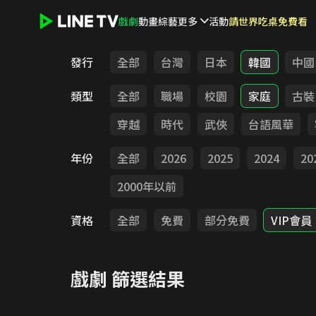
戲劇
動畫
綜藝
更多
活動
請世界吃桌免費看
LINE TV - 戲劇
發行
全部
台灣
日本
韓國
中國
類型
全部
職場
校園
家庭
古裝
穿越
時代
武俠
台語風華
年份
全部
2026
2025
2024
20
2000年以前
資格
全部
免費
部分免費
VIP會員
戲劇
篩選結果