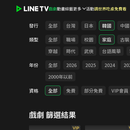
戲劇
動畫
綜藝
更多
活動
請世界吃桌免費看
LINE TV - 戲劇
發行
全部
台灣
日本
韓國
中國
類型
全部
職場
校園
家庭
古裝
穿越
時代
武俠
台語風華
年份
全部
2026
2025
2024
20
2000年以前
資格
全部
免費
部分免費
VIP會員
戲劇
篩選結果
VIP