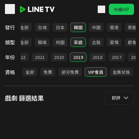
升級VIP
LINE TV - 戲劇
發行
全部
台灣
日本
韓國
中國
香港
泰國
類型
全部
職場
校園
家庭
古裝
愛情
都會
年份
023
2022
2021
2020
2019
2018
2017
201
資格
全部
免費
部分免費
VIP會員
全集兌換
戲劇
篩選結果
好評