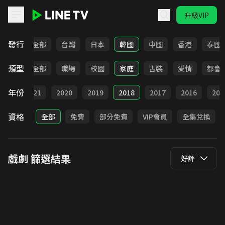
升級VIP
LINE TV - 戲劇
發行
全部
台灣
日本
韓國
中國
香港
泰國
類型
全部
職場
校園
家庭
古裝
愛情
都會
年份
022
2021
2020
2019
2018
2017
2016
201
資格
全部
免費
部分免費
VIP會員
全集兌換
戲劇
篩選結果
好評