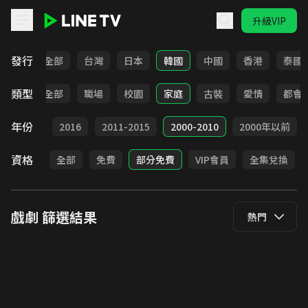
升級VIP
LINE TV - 戲劇
發行
全部
台灣
日本
韓國
中國
香港
泰國
類型
全部
職場
校園
家庭
古裝
愛情
都會
年份
2017
2016
2011-2015
2000-2010
2000年以前
資格
全部
免費
部分免費
VIP會員
全集兌換
戲劇
篩選結果
熱門