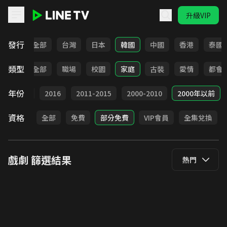
升級VIP
LINE TV - 戲劇
發行
全部
台灣
日本
韓國
中國
香港
泰國
類型
全部
職場
校園
家庭
古裝
愛情
都會
年份
2017
2016
2011-2015
2000-2010
2000年以前
資格
全部
免費
部分免費
VIP會員
全集兌換
戲劇
篩選結果
熱門