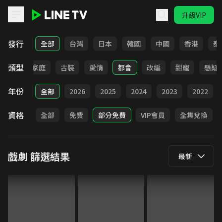
升級VIP
LINE TV - 戲劇
發行
全部
台灣
日本
韓國
中國
香港
泰
類型
校園
家庭
古裝
愛情
都會
改編
甜寵
懸疑
年份
全部
2026
2025
2024
2023
2022
資格
全部
免費
部分免費
VIP會員
全集兌換
戲劇
篩選結果
最新