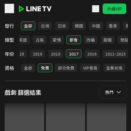
升級VIP
LINE TV - 戲劇
發行
全部
台灣
日本
韓國
中國
香港
泰
類型
校園
家庭
古裝
愛情
都會
改編
甜寵
懸疑
年份
021
2020
2019
2018
2017
2016
2011-2015
資格
全部
免費
部分免費
VIP會員
全集兌換
戲劇
篩選結果
熱門