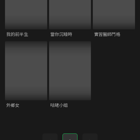
我的前半生
當你沉睡時
實習醫師鬥格
外鄉女
咕咾小姐