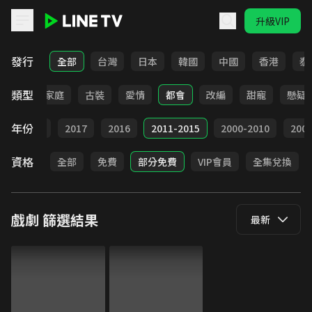
升級VIP
LINE TV - 戲劇
發行
全部
台灣
日本
韓國
中國
香港
泰
類型
校園
家庭
古裝
愛情
都會
改編
甜寵
懸疑
年份
9
2018
2017
2016
2011-2015
2000-2010
20
資格
全部
免費
部分免費
VIP會員
全集兌換
戲劇
篩選結果
最新