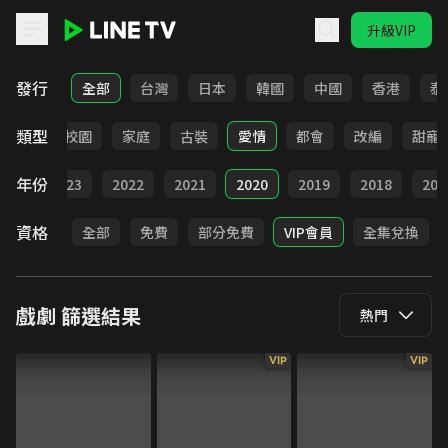
升級VIP
LINE TV - 戲劇
發行
全部
台灣
日本
韓國
中國
香港
泰
類型
職場
校園
家庭
古裝
愛情
都會
改編
甜寵
年份
024
2023
2022
2021
2020
2019
2018
201
資格
全部
免費
部分免費
VIP會員
全集兌換
戲劇
篩選結果
熱門
VIP
VIP