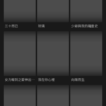
三十而已
琉璃
少爺與我的羅曼史
女力報到之愛神出任務
我在你心裡
向陽而生