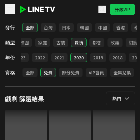
升級VIP
LINE TV - 戲劇
發行
全部
台灣
日本
韓國
中國
香港
泰
類型
職場
校園
家庭
古裝
愛情
都會
改編
甜寵
年份
024
2023
2022
2021
2020
2019
2018
201
資格
全部
免費
部分免費
VIP會員
全集兌換
戲劇
篩選結果
熱門