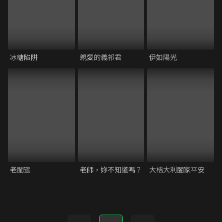
冰糖陷阱
親愛的義祁君
伊如陽光
老閨蜜
老師，妳不知道嗎？
大桔大利闔家平安