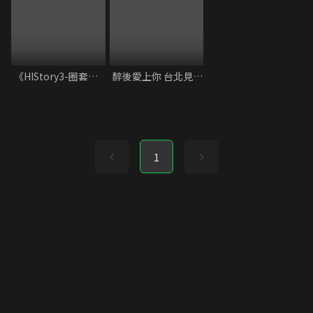
《HIStory3-圈套》獨家內容
醉後愛上你 台北見面會精彩片段
1