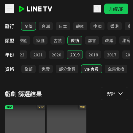
升級VIP
LINE TV - 戲劇
發行
全部
台灣
日本
韓國
中國
香港
泰
類型
職場
校園
家庭
古裝
愛情
都會
改編
甜寵
年份
023
2022
2021
2020
2019
2018
2017
201
資格
全部
免費
部分免費
VIP會員
全集兌換
戲劇
篩選結果
好評
VIP
VIP
獨家