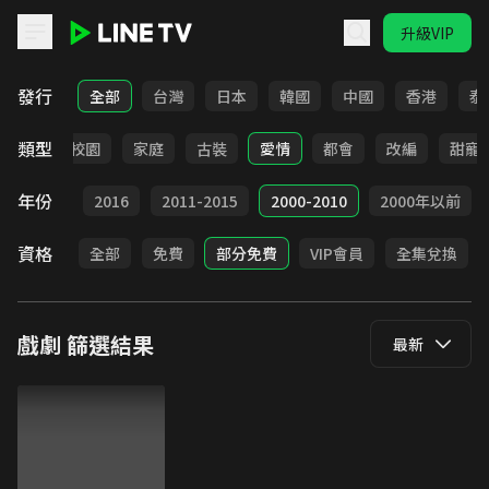
升級VIP
LINE TV - 戲劇
發行
全部
台灣
日本
韓國
中國
香港
泰
類型
職場
校園
家庭
古裝
愛情
都會
改編
甜寵
年份
2017
2016
2011-2015
2000-2010
2000年以前
資格
全部
免費
部分免費
VIP會員
全集兌換
戲劇
篩選結果
最新