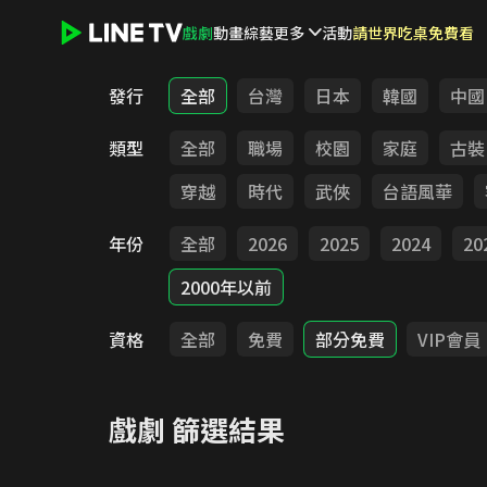
戲劇
動畫
綜藝
更多
活動
請世界吃桌免費看
LINE TV - 戲劇
發行
全部
台灣
日本
韓國
中國
類型
全部
職場
校園
家庭
古裝
穿越
時代
武俠
台語風華
年份
全部
2026
2025
2024
20
2000年以前
資格
全部
免費
部分免費
VIP會員
戲劇
篩選結果