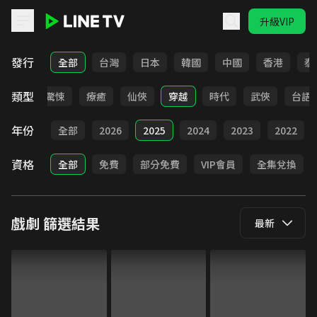
升級VIP
LINE TV - 戲劇
發行
全部
台灣
日本
韓國
中國
香港
泰
類型
奇幻
驚悚
療癒
仙俠
穿越
時代
武俠
台語
年份
全部
2026
2025
2024
2023
2022
資格
全部
免費
部分免費
VIP會員
全集兌換
戲劇
篩選結果
最新