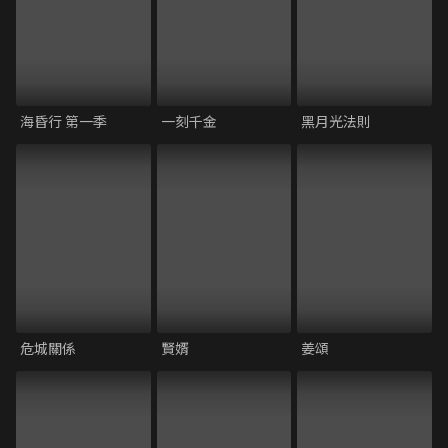
海昏行 第一季
一刻千金
黑月光法則
危城關係
賢婿
姜頌