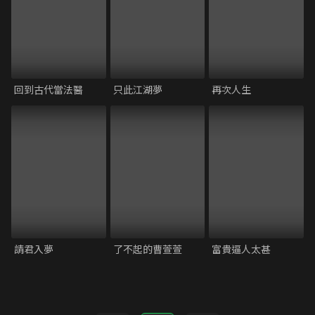
回到古代當法醫
只此江湖夢
再次人生
請君入夢
了不起的曹萱萱
富貴逼人太甚