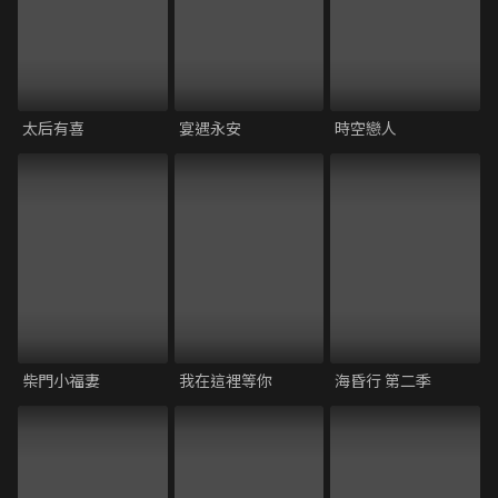
太后有喜
宴遇永安
時空戀人
柴門小福妻
我在這裡等你
海昏行 第二季