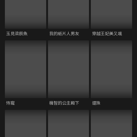
玉見梁辰魚
我的紙片⼈男友
穿越王妃美⼜颯
恃寵
機智的公主殿下
還珠