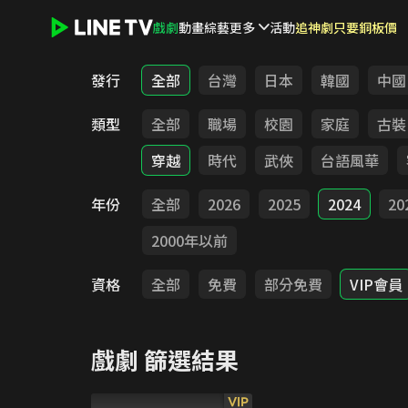
戲劇
動畫
綜藝
更多
活動
追神劇只要銅板價
LINE TV - 戲劇
發行
全部
台灣
日本
韓國
中國
類型
全部
職場
校園
家庭
古裝
穿越
時代
武俠
台語風華
年份
全部
2026
2025
2024
20
2000年以前
資格
全部
免費
部分免費
VIP會員
戲劇
篩選結果
VIP