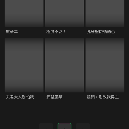
度華年
極度不妥！
孔雀聖使請動心
夫君大人別怕我
錦醫風華
讓開，別改我男主