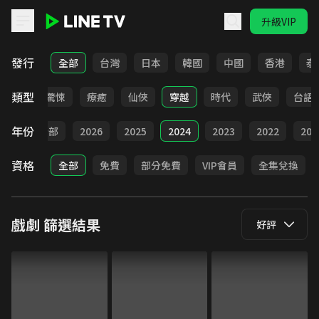
升級VIP
LINE TV - 戲劇
發行
全部
台灣
日本
韓國
中國
香港
泰
類型
奇幻
驚悚
療癒
仙俠
穿越
時代
武俠
台語
年份
全部
2026
2025
2024
2023
2022
202
資格
全部
免費
部分免費
VIP會員
全集兌換
戲劇
篩選結果
好評