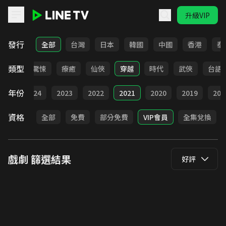
升級VIP
LINE TV - 戲劇
發行
全部
台灣
日本
韓國
中國
香港
泰
類型
奇幻
驚悚
療癒
仙俠
穿越
時代
武俠
台語
年份
025
2024
2023
2022
2021
2020
2019
201
資格
全部
免費
部分免費
VIP會員
全集兌換
戲劇
篩選結果
好評