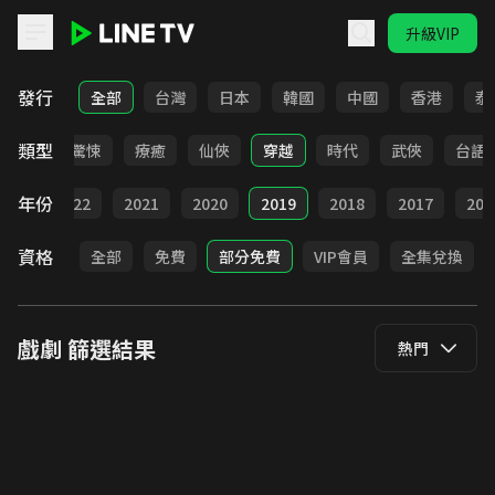
升級VIP
LINE TV - 戲劇
發行
全部
台灣
日本
韓國
中國
香港
泰
類型
奇幻
驚悚
療癒
仙俠
穿越
時代
武俠
台語
年份
023
2022
2021
2020
2019
2018
2017
201
資格
全部
免費
部分免費
VIP會員
全集兌換
戲劇
篩選結果
熱門