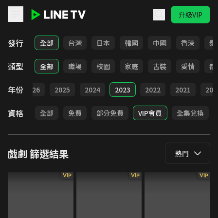
升級VIP
LINE TV - 戲劇
發行
全部
台灣
日本
韓國
中國
香港
泰
類型
全部
職場
校園
家庭
古裝
愛情
都
年份
全部
2026
2025
2024
2023
2022
2021
202
資格
全部
免費
部分免費
VIP會員
全集兌換
戲劇
篩選結果
熱門
VIP
VIP
VIP