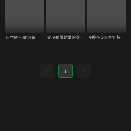
日本統一 關東篇
從沒聽說離婚的女人會受歡迎
今晚在U型酒場 特別篇
1