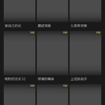
做自己的光
體感預報
九霄寒夜暖
VIP
VIP
VIP
晚酌的流派 S2
燦爛的轉身
上班族殺手
VIP
VIP