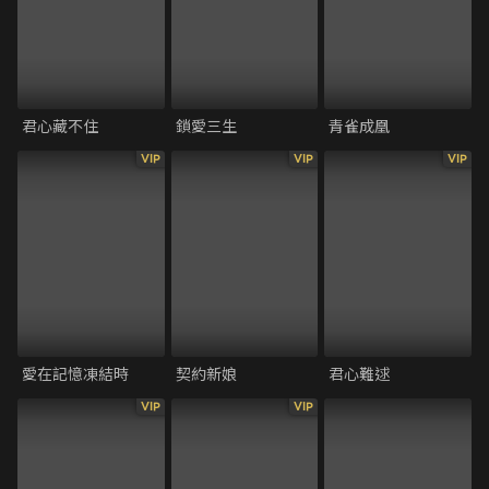
君心藏不住
鎖愛三生
青雀成凰
VIP
VIP
VIP
愛在記憶凍結時
契約新娘
君心難逑
VIP
VIP