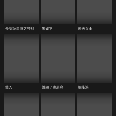
長安詭事傳之神都
朱雀堂
醫美女王
雙刃
誰殺了畫眉鳥
胭脂淚