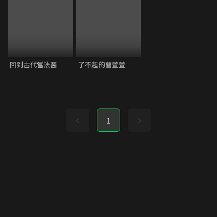
回到古代當法醫
了不起的曹萱萱
1