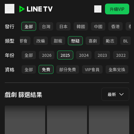
升級VIP
LINE TV - 戲劇
發行
全部
台灣
日本
韓國
中國
香港
泰
類型
愛情
都會
改編
甜寵
懸疑
喜劇
勵志
BL
年份
全部
2026
2025
2024
2023
2022
資格
全部
免費
部分免費
VIP會員
全集兌換
戲劇
篩選結果
最新