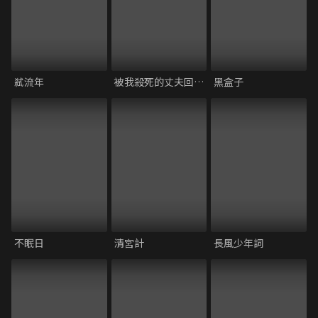
弒流年
被我殺死的丈夫回來了
黑盒子
不眠日
清宮計
長風少年詞