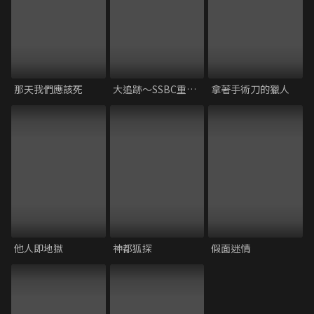
那天我們應該死
大追跡～SSBC重案組～
拿著手術刀的獵人
他人即地獄
神都狐探
假面迷情