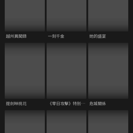
越州異聞錄
一刻千金
她的盛宴
提劍映桃花
《零日攻擊》特別試映會 映後座談｜范琪斐、鄭心媚、謝怡芬、杜汶澤
危城關係