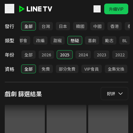
升級VIP
LINE TV - 戲劇
發行
全部
台灣
日本
韓國
中國
香港
泰
類型
愛情
都會
改編
甜寵
懸疑
喜劇
勵志
BL
年份
全部
2026
2025
2024
2023
2022
資格
全部
免費
部分免費
VIP會員
全集兌換
戲劇
篩選結果
好評