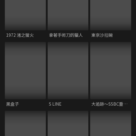
1972 渚之螢火
拿著手術刀的獵人
東京沙拉碗
黑盒子
S LINE
大追跡～SSBC重案組～