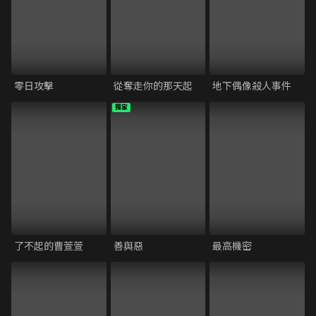
零日攻擊
從奪走你的那天起
地下偶像殺人事件
獨家
了不起的曹萱萱
善與惡
最高機密