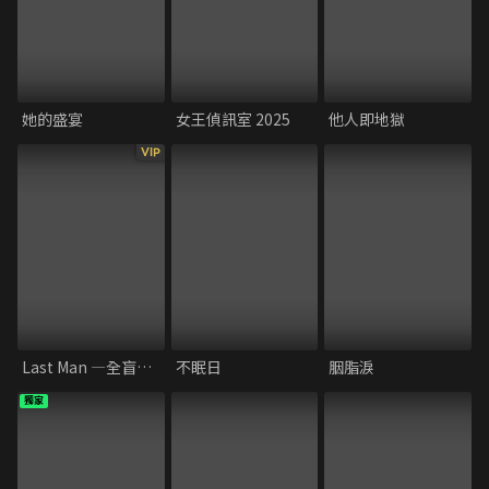
她的盛宴
女王偵訊室 2025
他人即地獄
VIP
Last Man ―全盲搜查官－ FAKE/TRUTH
不眠日
胭脂淚
獨家