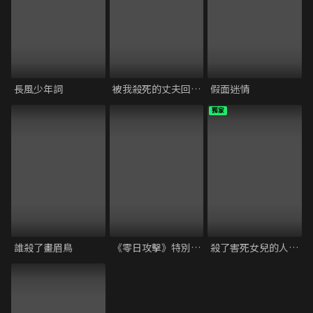
長風少年詞
被我殺死的丈夫回來了
假面迷情
獨家
誰殺了畫眉鳥
《零日攻擊》特別試映會 映後座談｜范琪斐、鄭心媚、謝怡芬、杜汶澤
殺了害死女兒的人，這樣的我有罪嗎？