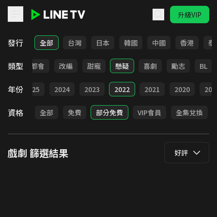
升級VIP
LINE TV - 戲劇
發行
全部
台灣
日本
韓國
中國
香港
泰
類型
愛情
都會
改編
甜寵
懸疑
喜劇
勵志
BL
年份
026
2025
2024
2023
2022
2021
2020
201
資格
全部
免費
部分免費
VIP會員
全集兌換
戲劇
篩選結果
好評