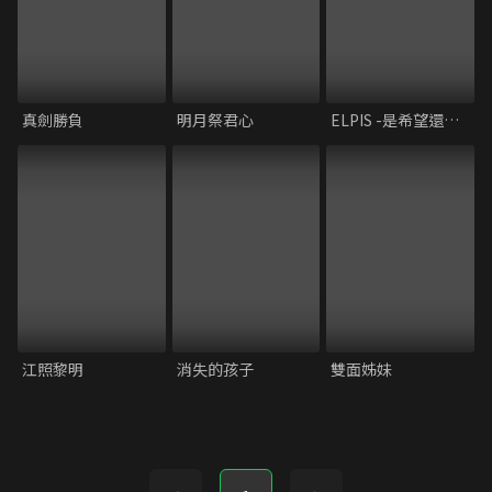
真劍勝負
明月祭君心
ELPIS -是希望還是災禍-
江照黎明
消失的孩子
雙面姊妹