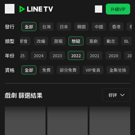
升級VIP
LINE TV - 戲劇
發行
全部
台灣
日本
韓國
中國
香港
泰
類型
愛情
都會
改編
甜寵
懸疑
喜劇
勵志
BL
年份
026
2025
2024
2023
2022
2021
2020
201
資格
全部
免費
部分免費
VIP會員
全集兌換
戲劇
篩選結果
好評