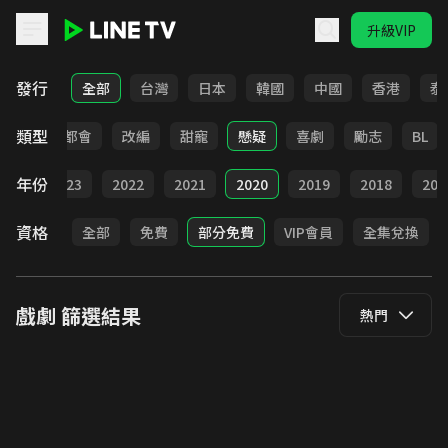
升級VIP
LINE TV - 戲劇
發行
全部
台灣
日本
韓國
中國
香港
泰
類型
愛情
都會
改編
甜寵
懸疑
喜劇
勵志
BL
年份
024
2023
2022
2021
2020
2019
2018
201
資格
全部
免費
部分免費
VIP會員
全集兌換
戲劇
篩選結果
熱門