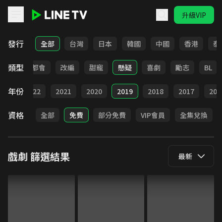
升級VIP
LINE TV - 戲劇
發行
全部
台灣
日本
韓國
中國
香港
泰
類型
愛情
都會
改編
甜寵
懸疑
喜劇
勵志
BL
年份
023
2022
2021
2020
2019
2018
2017
201
資格
全部
免費
部分免費
VIP會員
全集兌換
戲劇
篩選結果
最新