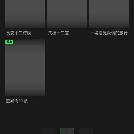
長安十二時辰
天機十二宮
一場遇見愛情的旅行
獨家
靈異街11號