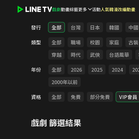
戲劇
動畫
綜藝
更多
活動
人氣韓漫改編動畫
LINE TV - 戲劇
發行
全部
台灣
日本
韓國
中國
類型
全部
職場
校園
家庭
古裝
穿越
時代
武俠
台語風華
年份
全部
2026
2025
2024
20
2000年以前
資格
全部
免費
部分免費
VIP會員
戲劇
篩選結果