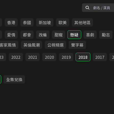
香港
泰國
新加坡
歐美
其他地區
愛情
都會
改編
甜寵
懸疑
喜劇
勵志
客家風情
英倫風潮
公視精選
雙字幕
23
2022
2021
2020
2019
2018
2017
全集兌換