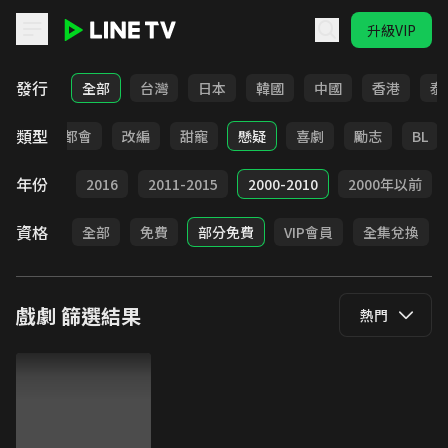
升級VIP
LINE TV - 戲劇
發行
全部
台灣
日本
韓國
中國
香港
泰
類型
愛情
都會
改編
甜寵
懸疑
喜劇
勵志
BL
年份
2017
2016
2011-2015
2000-2010
2000年以前
資格
全部
免費
部分免費
VIP會員
全集兌換
戲劇
篩選結果
熱門