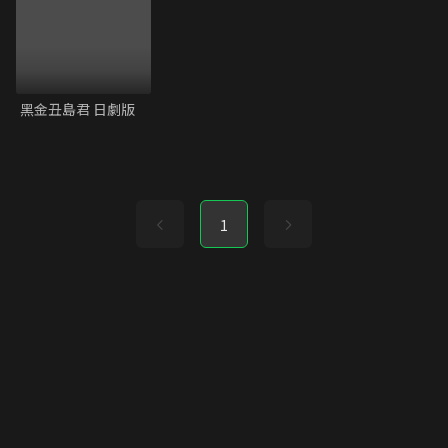
黑金丑島君 日劇版
1