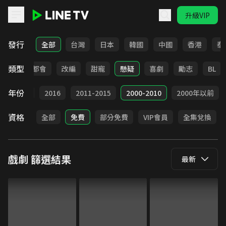
升級VIP
LINE TV - 戲劇
發行
全部
台灣
日本
韓國
中國
香港
泰
類型
愛情
都會
改編
甜寵
懸疑
喜劇
勵志
BL
年份
2017
2016
2011-2015
2000-2010
2000年以前
資格
全部
免費
部分免費
VIP會員
全集兌換
戲劇
篩選結果
最新