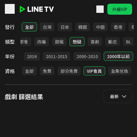
升級VIP
LINE TV - 戲劇
發行
全部
台灣
日本
韓國
中國
香港
泰
類型
愛情
都會
改編
甜寵
懸疑
喜劇
勵志
BL
年份
2017
2016
2011-2015
2000-2010
2000年以前
資格
全部
免費
部分免費
VIP會員
全集兌換
戲劇
篩選結果
最新