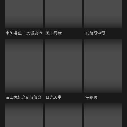
軍師聯盟Ⅱ 虎嘯龍吟
風中奇緣
武媚娘傳奇
蜀山戰紀之劍俠傳奇
日光天堂
侍親假