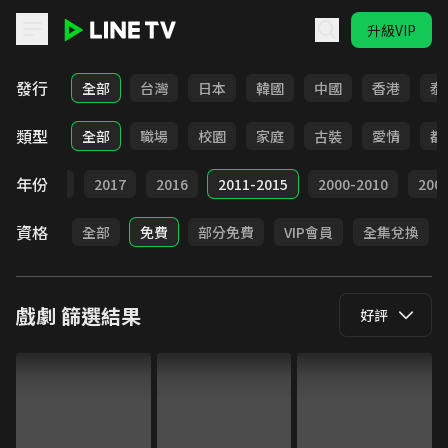
升級VIP
LINE TV - 戲劇
發行
全部
台灣
日本
韓國
中國
香港
泰
類型
全部
職場
校園
家庭
古裝
愛情
都
年份
9
2018
2017
2016
2011-2015
2000-2010
20
資格
全部
免費
部分免費
VIP會員
全集兌換
戲劇
篩選結果
好評