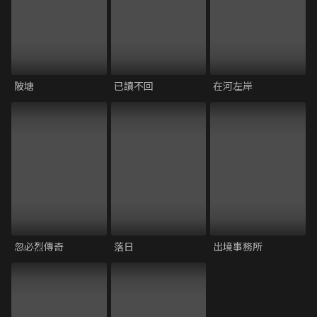
陂塘
已讀不回
在河左岸
忽必烈傳奇
落日
出境事務所