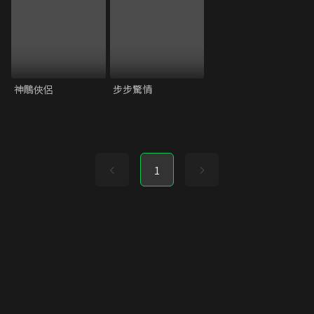
神鵰俠侶
步步驚情
1