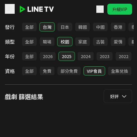
升級VIP
LINE TV - 戲劇
發行
全部
台灣
日本
韓國
中國
香港
泰
類型
全部
職場
校園
家庭
古裝
愛情
都
年份
全部
2026
2025
2024
2023
2022
資格
全部
免費
部分免費
VIP會員
全集兌換
戲劇
篩選結果
好評