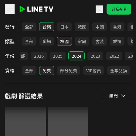
升級VIP
LINE TV - 戲劇
發行
全部
台灣
日本
韓國
中國
香港
泰
類型
全部
職場
校園
家庭
古裝
愛情
都
年份
全部
2026
2025
2024
2023
2022
202
資格
全部
免費
部分免費
VIP會員
全集兌換
戲劇
篩選結果
熱門