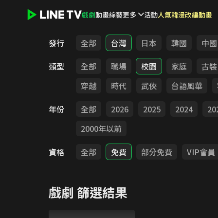
戲劇
動畫
綜藝
更多
活動
人氣韓漫改編動畫
LINE TV - 戲劇
發行
全部
台灣
日本
韓國
中國
類型
全部
職場
校園
家庭
古裝
穿越
時代
武俠
台語風華
年份
全部
2026
2025
2024
20
2000年以前
資格
全部
免費
部分免費
VIP會員
戲劇
篩選結果