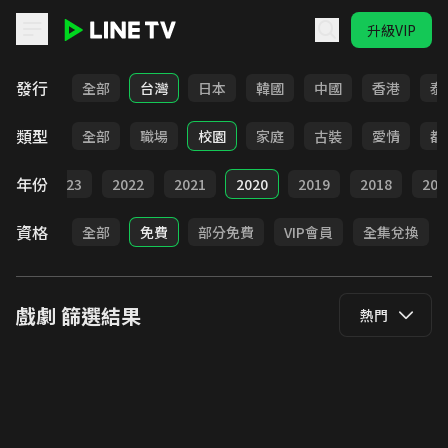
升級VIP
LINE TV - 戲劇
發行
全部
台灣
日本
韓國
中國
香港
泰
類型
全部
職場
校園
家庭
古裝
愛情
都
年份
024
2023
2022
2021
2020
2019
2018
201
資格
全部
免費
部分免費
VIP會員
全集兌換
戲劇
篩選結果
熱門