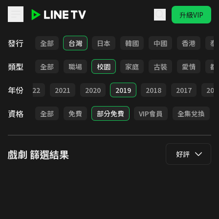
升級VIP
LINE TV - 戲劇
發行
全部
台灣
日本
韓國
中國
香港
泰
類型
全部
職場
校園
家庭
古裝
愛情
都
年份
023
2022
2021
2020
2019
2018
2017
201
資格
全部
免費
部分免費
VIP會員
全集兌換
戲劇
篩選結果
好評