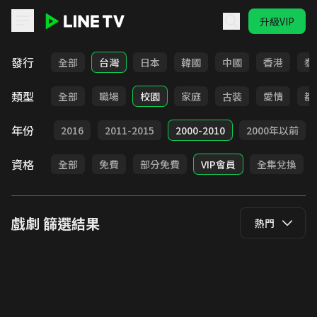
升級VIP
LINE TV - 戲劇
發行
全部
台灣
日本
韓國
中國
香港
泰
類型
全部
職場
校園
家庭
古裝
愛情
都
年份
2017
2016
2011-2015
2000-2010
2000年以前
資格
全部
免費
部分免費
VIP會員
全集兌換
戲劇
篩選結果
熱門