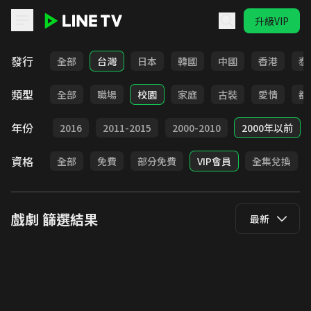
升級VIP
LINE TV - 戲劇
發行
全部
台灣
日本
韓國
中國
香港
泰
類型
全部
職場
校園
家庭
古裝
愛情
都
年份
2017
2016
2011-2015
2000-2010
2000年以前
資格
全部
免費
部分免費
VIP會員
全集兌換
戲劇
篩選結果
最新