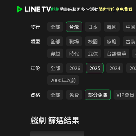
戲劇
動畫
綜藝
更多
活動
請世界吃桌免費看
LINE TV - 戲劇
發行
全部
台灣
日本
韓國
中國
類型
全部
職場
校園
家庭
古裝
穿越
時代
武俠
台語風華
年份
全部
2026
2025
2024
20
2000年以前
資格
全部
免費
部分免費
VIP會員
戲劇
篩選結果