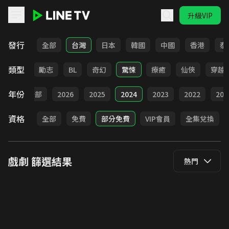
升級VIP
LINE TV - 戲劇
發行
全部
台灣
日本
韓國
中國
香港
泰
類型
喜劇
勵志
BL
奇幻
驚悚
療癒
仙俠
穿越
年份
全部
2026
2025
2024
2023
2022
202
資格
全部
免費
部分免費
VIP會員
全集兌換
戲劇
篩選結果
熱門