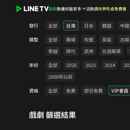
戲劇
動畫
綜藝
更多
活動
請世界吃桌免費看
LINE TV - 戲劇
發行
全部
台灣
日本
韓國
中國
類型
全部
職場
校園
家庭
古裝
穿越
時代
武俠
台語風華
年份
全部
2026
2025
2024
20
2000年以前
資格
全部
免費
部分免費
VIP會員
戲劇
篩選結果