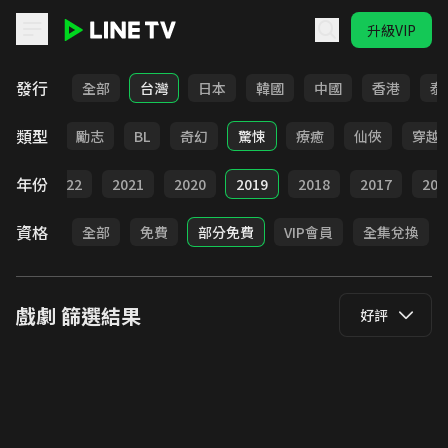
升級VIP
LINE TV - 戲劇
發行
全部
台灣
日本
韓國
中國
香港
泰
類型
喜劇
勵志
BL
奇幻
驚悚
療癒
仙俠
穿越
年份
023
2022
2021
2020
2019
2018
2017
201
資格
全部
免費
部分免費
VIP會員
全集兌換
戲劇
篩選結果
好評