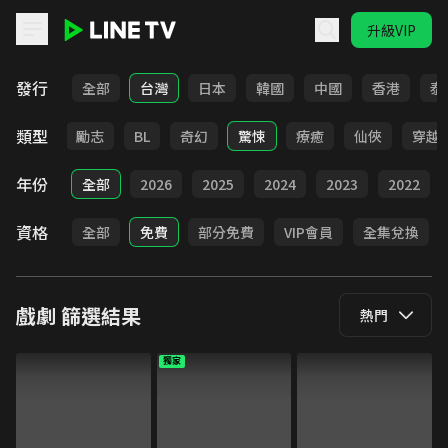
升級VIP
LINE TV - 戲劇
發行
全部
台灣
日本
韓國
中國
香港
泰
類型
喜劇
勵志
BL
奇幻
驚悚
療癒
仙俠
穿越
年份
全部
2026
2025
2024
2023
2022
資格
全部
免費
部分免費
VIP會員
全集兌換
戲劇
篩選結果
熱門
獨家