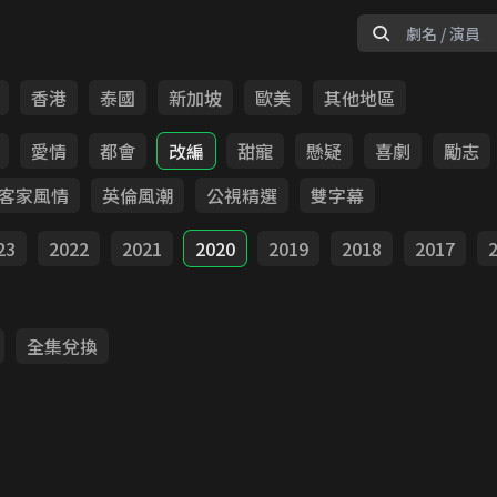
香港
泰國
新加坡
歐美
其他地區
愛情
都會
改編
甜寵
懸疑
喜劇
勵志
客家風情
英倫風潮
公視精選
雙字幕
23
2022
2021
2020
2019
2018
2017
全集兌換