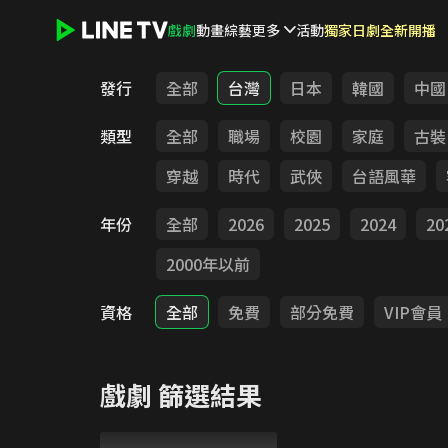
戲劇
動畫
綜藝
更多
活動
獨家日劇全新開播
LINE TV - 戲劇
發行
全部
台灣
日本
韓國
中國
類型
全部
職場
校園
家庭
古裝
穿越
時代
武俠
台語風華
年份
全部
2026
2025
2024
20
2000年以前
資格
全部
免費
部分免費
VIP會員
戲劇
篩選結果