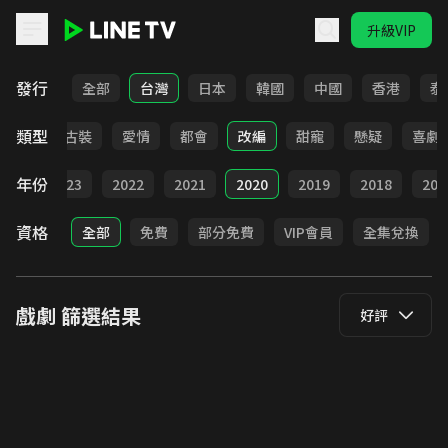
升級VIP
LINE TV - 戲劇
發行
全部
台灣
日本
韓國
中國
香港
泰
類型
家庭
古裝
愛情
都會
改編
甜寵
懸疑
喜劇
年份
024
2023
2022
2021
2020
2019
2018
201
資格
全部
免費
部分免費
VIP會員
全集兌換
戲劇
篩選結果
好評