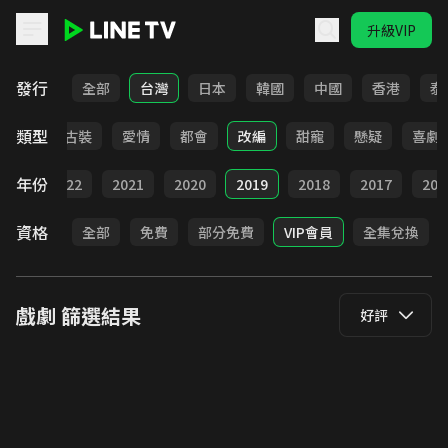
升級VIP
LINE TV - 戲劇
發行
全部
台灣
日本
韓國
中國
香港
泰
類型
家庭
古裝
愛情
都會
改編
甜寵
懸疑
喜劇
年份
023
2022
2021
2020
2019
2018
2017
201
資格
全部
免費
部分免費
VIP會員
全集兌換
戲劇
篩選結果
好評