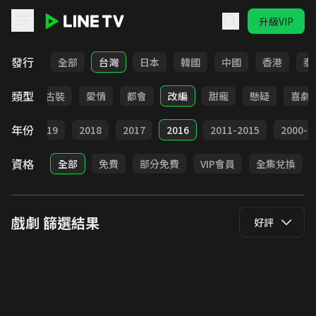
升級VIP
LINE TV - 戲劇
發行
全部
台灣
日本
韓國
中國
香港
泰
類型
家庭
古裝
愛情
都會
改編
甜寵
懸疑
喜劇
年份
020
2019
2018
2017
2016
2011-2015
2000-2
資格
全部
免費
部分免費
VIP會員
全集兌換
戲劇
篩選結果
好評