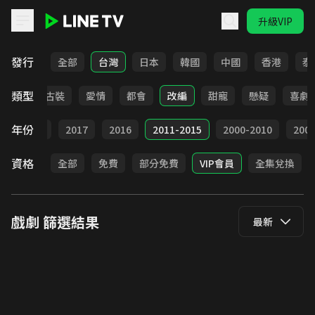
升級VIP
LINE TV - 戲劇
發行
全部
台灣
日本
韓國
中國
香港
泰
類型
家庭
古裝
愛情
都會
改編
甜寵
懸疑
喜劇
年份
9
2018
2017
2016
2011-2015
2000-2010
20
資格
全部
免費
部分免費
VIP會員
全集兌換
戲劇
篩選結果
最新