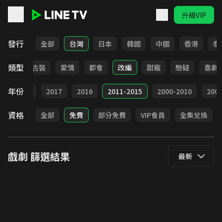
升級VIP
LINE TV - 戲劇
發行
全部
台灣
日本
韓國
中國
香港
泰
類型
家庭
古裝
愛情
都會
改編
甜寵
懸疑
喜劇
年份
9
2018
2017
2016
2011-2015
2000-2010
20
資格
全部
免費
部分免費
VIP會員
全集兌換
戲劇
篩選結果
最新