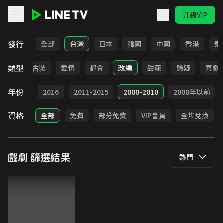
升級VIP
LINE TV - 戲劇
發行
全部
台灣
日本
韓國
中國
香港
泰
類型
家庭
古裝
愛情
都會
改編
甜寵
懸疑
喜劇
年份
2017
2016
2011-2015
2000-2010
2000年以前
資格
全部
免費
部分免費
VIP會員
全集兌換
戲劇
篩選結果
熱門